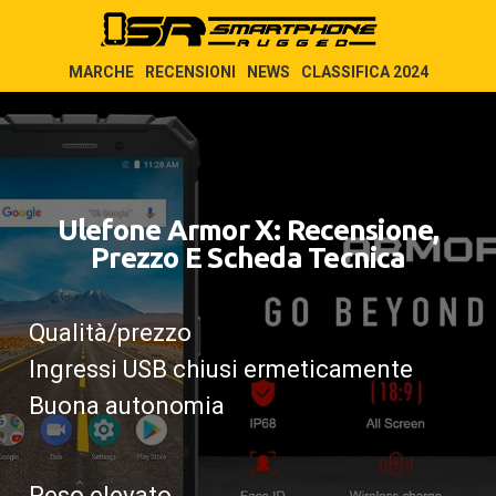
MARCHE
RECENSIONI
NEWS
CLASSIFICA 2024
Ulefone Armor X: Recensione,
Prezzo E Scheda Tecnica
Qualità/prezzo
Ingressi USB chiusi ermeticamente
Buona autonomia
Peso elevato