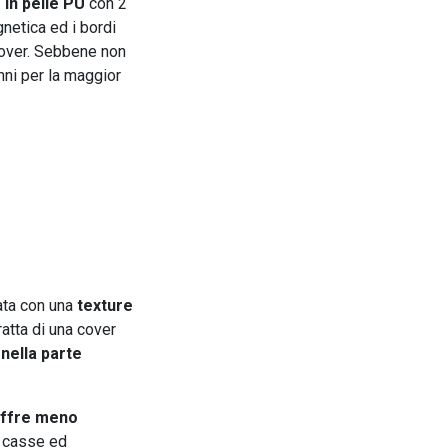
 in pelle PU
con 2
gnetica ed i bordi
over. Sebbene non
anni per la maggior
ta con una
texture
tratta di una cover
nella parte
ffre meno
e casse ed