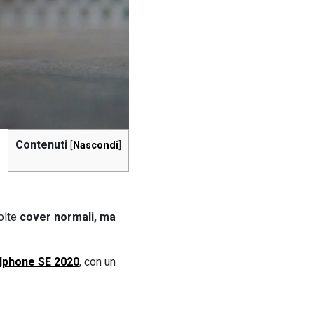
Contenuti
[
Nascondi
]
olte
cover normali, ma
Iphone SE 2020
, con un