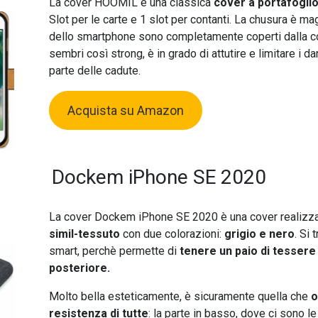
La cover HOOMIL è una classica
cover a portafoglio
Slot per le carte e 1 slot per contanti. La chusura è ma
dello smartphone sono completamente coperti dalla c
sembri così strong, è in grado di attutire e limitare i d
parte delle cadute.
Acquista su Amazon
Dockem iPhone SE 2020
La cover Dockem iPhone SE 2020 è una cover realizza
simil-tessuto
con due colorazioni:
grigio e nero
. Si 
smart, perchè permette di
tenere un paio di tessere 
posteriore.
Molto bella esteticamente, è sicuramente quella che
o
resistenza di tutte
: la parte in basso, dove ci sono l